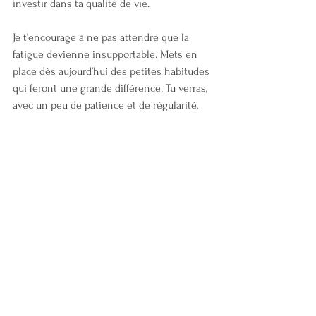
investir dans ta qualité de vie.
Je t’encourage à ne pas attendre que la 
fatigue devienne insupportable. Mets en 
place dès aujourd’hui des petites habitudes 
qui feront une grande différence. Tu verras, 
avec un peu de patience et de régularité, 
ton esprit retrouvera sa clarté.
Et si tu essayais dès 
maintenant ?
Pour commencer, choisis une ou deux 
actions simples à intégrer dans ta routine. 
Par exemple :
Chaque soir, éteins tes écrans 1 heure 