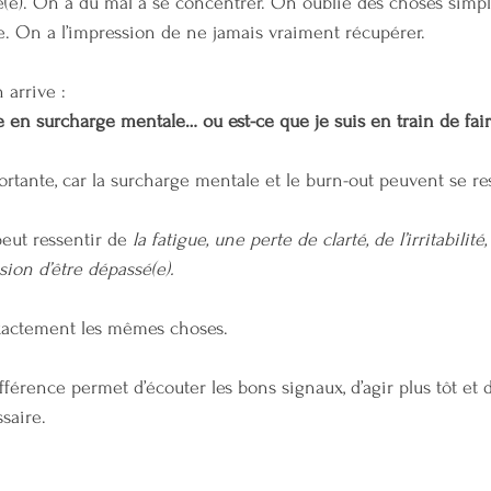
é(e). On a du mal à se concentrer. On oublie des choses simpl
de. On a l’impression de ne jamais vraiment récupérer.
 arrive :
te en surcharge mentale… ou est-ce que je suis en train de fai
ortante, car la surcharge mentale et le burn-out peuvent se re
eut ressentir de 
la fatigue, une perte de clarté, de l’irritabilité,
ion d’être dépassé(e).
xactement les mêmes choses.
ifférence permet d’écouter les bons signaux, d’agir plus tôt e
ssaire.