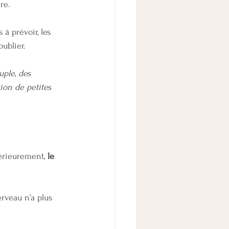
re.
 à prévoir, les 
oublier.
uple, des 
on de petites 
érieurement, 
le 
veau n’a plus 