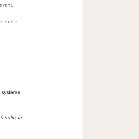
avant.
essemble 
n système 
 famille, le 