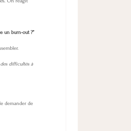
es. On réagit 
re un burn-out ?”
ssembler.
 des difficultés à 
t de demander de 